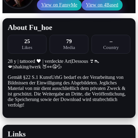
View on FansyMe
View on 4Based
About Fu_hoe
25
79
–
Likes
Media
Country
28 y | tattooed 🖤 | verdeckte Art|Dessous 👙👠
💋|shaking/twerk 🍑👀🤤💦
Gemäß §22 S.1 KunstUrhG bedarf es der Verarbeitung von
Bildnissen der Einwilligung des Abgebildeten. Jegliches
Material von mir dient ausschließlich dem privaten Zweck &
ist geschützt. Die Weitergabe an Dritte, die Veröffentlichung,
die Speicherung sowie der Download wird strafrechtlich
verfolgt!
Links