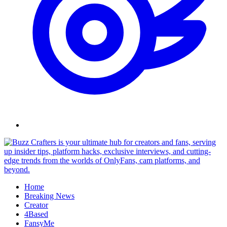
Skip
to
content
Home
Breaking News
Creator
4Based
FansyMe