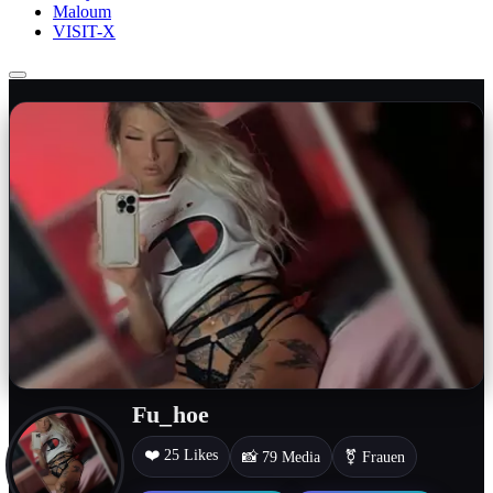
Maloum
VISIT-X
Fu_hoe
❤️ 25 Likes
📸 79 Media
⚧ Frauen