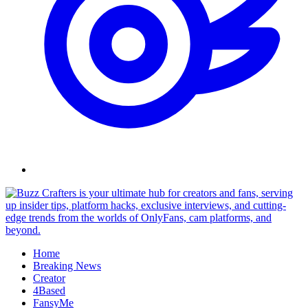
Skip
to
content
Home
Breaking News
Creator
4Based
FansyMe