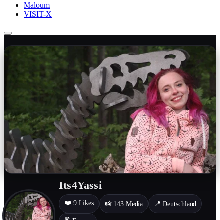
Maloum
VISIT-X
Its4Yassi
❤️ 9 Likes
📸 143 Media
📍 Deutschland