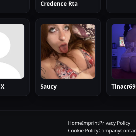
Credence Rta
lX
Saucy
Tinacr69
Home
Imprint
Privacy Policy
Cookie Policy
Company
Contac