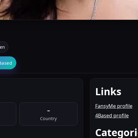
uen
Based
Links
FansyMe profile
–
4Based profile
Country
Categori