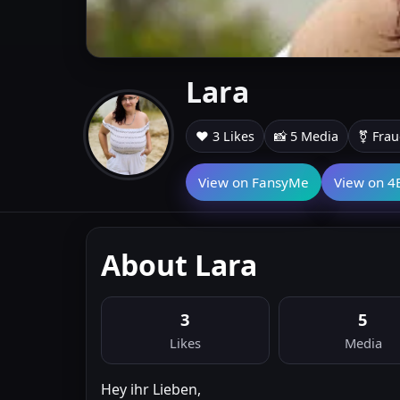
Lara
❤️ 3 Likes
📸 5 Media
⚧ Fra
View on FansyMe
View on 4
About Lara
3
5
Likes
Media
Hey ihr Lieben,