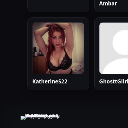
Ambar
KatherineS22
GhosttGiir