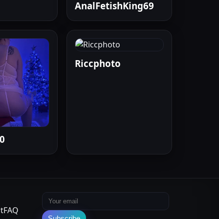
AnalFetishKing69
Riccphoto
0
Email address
t
FAQ
Subscribe