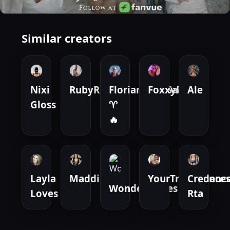
Similar creators
Nixi
RubyRubin
FlorianHalleSaale
FoxxyRoxx
Ale
Gloss
♈
🔥
Layla
MaddieX
YourTransPrince
Credenc
Wondercurves
Loves
Rta