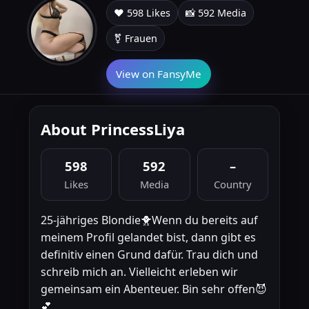
❤️ 598 Likes
📸 592 Media
⚧ Frauen
View on FansyMe
About PrincessLiya
598
592
–
Likes
Media
Country
25-jähriges Blondie🐥Wenn du bereits auf
meinem Profil gelandet bist, dann gibt es
definitiv einen Grund dafür. Trau dich und
schreib mich an. Vielleicht erleben wir
gemeinsam ein Abenteuer. Bin sehr offen😈​
💕