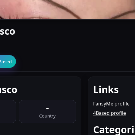
sco
Based
usco
Links
FansyMe profile
–
4Based profile
Country
Categori