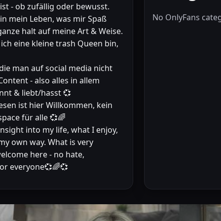
st - ob zufällig oder bewusst.
No OnlyFans categ
en in mein Leben, was mir Spaß
ganze halt auf meine Art & Weise.
ich eine kleine trash Queen bin,
 die man auf social media nicht
ntent - also alles in allem
nt & liebt/hasst 💞
esen ist hier Willkommen, kein
pace für alle 💞🌈
nsight into my life, what I enjoy,
n my own way. What is very
welcome here - no hate,
 for everyone💞🌈💞