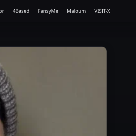
or
4Based
FansyMe
Maloum
VISIT-X