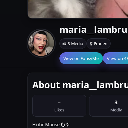
maria__lambru
📸 3 Media
⚧ Frauen
View on FansyMe
View on 4
About maria__lambr
–
3
Likes
Media
Hi ihr Mäuse 💞🌞