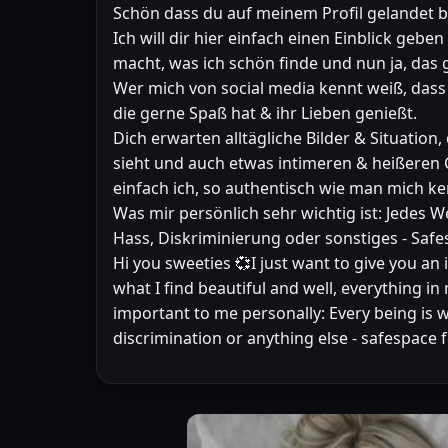
Schön dass du auf meinem Profil gelandet bi
Ich will dir hier einfach einen Einblick geb
macht, was ich schön finde und nun ja, das 
Wer mich von social media kennt weiß, dass 
die gerne Spaß hat & ihr Lieben genießt.
Dich erwarten alltägliche Bilder & Situation,
sieht und auch etwas intimeren & heißeren Co
einfach ich, so authentisch wie man mich ken
Was mir persönlich sehr wichtig ist: Jedes W
Hass, Diskriminierung oder sonstiges - Safes
Hi you sweeties 💞I just want to give you an i
what I find beautiful and well, everything i
important to me personally: Every being is 
discrimination or anything else - safespace