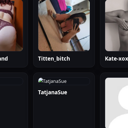
and
Titten_bitch
Kate-xo
TatjanaSue